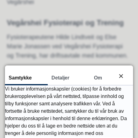
Vegårshei
Vegårshei Fysioterapi og Trening
Fysioterapeutene Hilde Lindtveit og Else
Marie Jonassen ved Vegårshei Fysioterapi
og Trening, har driftsavtale med kommunen.
For åpningstider ved instituttet og annen
Samtykke
Detaljer
Om
informasjon, se Vegårshei Fysioterapi og
Vi bruker informasjonskapsler (cookies) for å forbedre
Trening (kommer link)
brukeropplevelsen på vårt nettsted, tilpasse innhold og
tilby funksjoner samt analysere trafikken vår. Ved å
Samarbeider med NEMUS, kiropraktor
fortsette å bruke nettstedet, samtykker du til vår bruk av
Aleksander Kvamme.
informasjonskapsler i henhold til denne erklæringen. Da
For mer informasjon eller booket time se
hjelper du oss til å lage en bedre nettside uten at du
trenger å dele personlig informasjon med oss
NEMUS sin nettside.