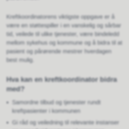
Kreftkoordinatorens viktigste oppgave er å
være en støttespiller i en vanskelig og sårbar
tid, veilede til ulike tjenester, være bindeledd
mellom sykehus og kommune og å bidra til at
pasient og pårørende mestrer hverdagen
best mulig.
Hva kan en kreftkoordinator bidra
med?
Samordne tilbud og tjenester rundt
kreftpasienter i kommunen
Gi råd og veiledning til relevante instanser