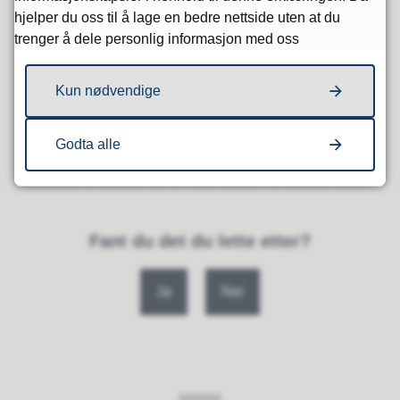
også kontakte hjemmesykepleiens
hjelper du oss til å lage en bedre nettside uten at du
trenger å dele personlig informasjon med oss
vakttelefon 918 45 530. De vil formidle
beskjeder videre til kreftkoordinator.
Kun nødvendige
Godta alle
Publisert
19.01.2023 12:36
Sist endret
10.03.2025 15:15
Fant du det du lette etter?
Ja
Nei