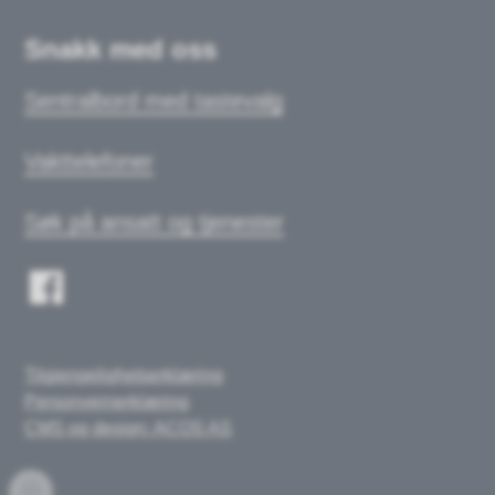
Snakk med oss
Sentralbord med tastevalg
Vakttelefoner
Søk på ansatt og tjenester
Tilgjengelighetserklæring
Personvernerklæring
CMS og design: ACOS AS