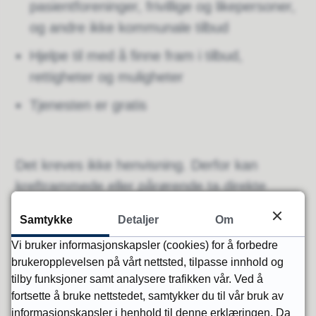
pasientforeninger, frivillige og likepersoner,
og andre ikke kommunale tilbud
Hjelpe til med å finne fram i tilbud,
rettigheter og muligheter
Tjenesten er gratis
Det kreves ikke henvisning. Derfor kan
kreftrammede eller pårørende ta direkte
kontakt med kreftkontakt.
Samtykke
Detaljer
Om
Vi bruker informasjonskapsler (cookies) for å forbedre
Henvendelser til kreftkoordinator
brukeropplevelsen på vårt nettsted, tilpasse innhold og
tilby funksjoner samt analysere trafikken vår. Ved å
Dersom du ikke får kontakt på
fortsette å bruke nettstedet, samtykker du til vår bruk av
direktenummer til kreftkoordinator kan du
informasjonskapsler i henhold til denne erklæringen. Da