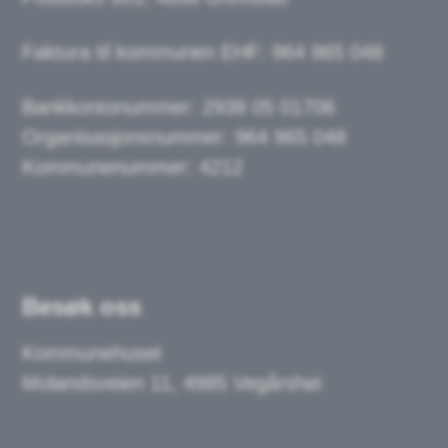
Faktura til kommunen EHF: 964 965 048
Bankkontonummer:
2938 05 01706
Organisasjonsnummer: 964 965 048
Kommunenummer: 4212
Besøk oss
Kommunehuset
Molandsveien 11, 4985 Vegårshei