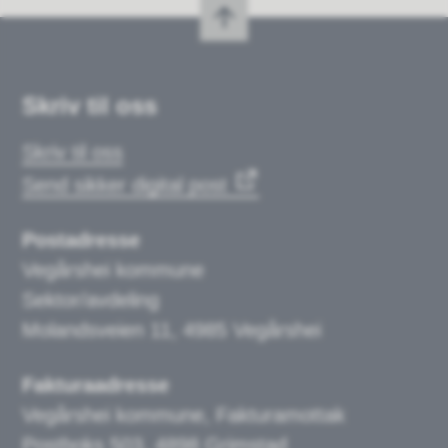
Skriv til oss
Skriv til oss
Send sikker digital post
Postadresse
Vegårshei kommune
Sektor/avdeling
Molandsveien 11, 4985 Vegårshei
Fakturaadresse
Vegårshei kommune, Fakturamottak
Postboks 503, 4898 Grimstad