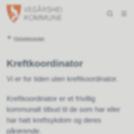
Vegårshei kommune
Vegårshei kommune
Du er her:
Helsetjenester
Kreftkoordinator
Vi er for tiden uten kreftkoordinator.
Kreftkoordinator er et frivillig
kommunalt tilbud til de som har eller
har hatt kreftsykdom og deres
pårørende.