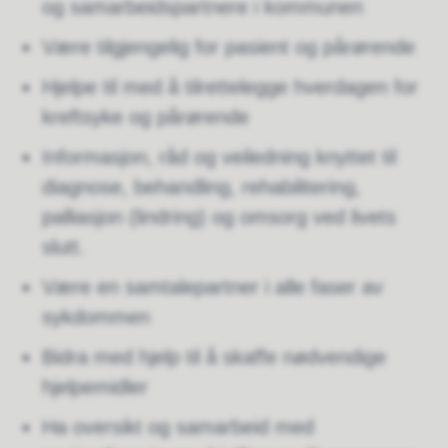
og samarbeidspartnere i kommunen
Være tilgjengelig for pasient og pårørende
Hjelpe til med å tilrettelegge hverdagen for
kreftsyke og pårørende
Informasjon, råd og veiledning knyttet til
diagnose, behandling, rehabilitering,
palliasjon (lindring) og omsorg ved livets
slutt.
Være en samtalepartner i alle faser av
sykdommen
Bidra med hjelp til å skaffe nødvendige
hjelpemidler
Ha oversikt og samarbeid med