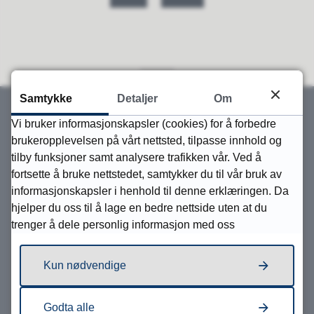
Samtykke
Detaljer
Om
Vi bruker informasjonskapsler (cookies) for å forbedre
brukeropplevelsen på vårt nettsted, tilpasse innhold og
Skriv til oss
tilby funksjoner samt analysere trafikken vår. Ved å
fortsette å bruke nettstedet, samtykker du til vår bruk av
Skriv til oss
informasjonskapsler i henhold til denne erklæringen. Da
Send sikker digital post
hjelper du oss til å lage en bedre nettside uten at du
trenger å dele personlig informasjon med oss
Postadresse
Vegårshei kommune
Kun nødvendige
Sektor/avdeling
Molandsveien 11, 4985 Vegårshei
Godta alle