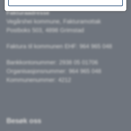
Fakturaadresse
Vegårshei kommune, Fakturamottak
Postboks 503, 4898 Grimstad
Faktura til kommunen EHF: 964 965 048
Bankkontonummer:
2938 05 01706
Organisasjonsnummer: 964 965 048
Kommunenummer: 4212
Besøk oss