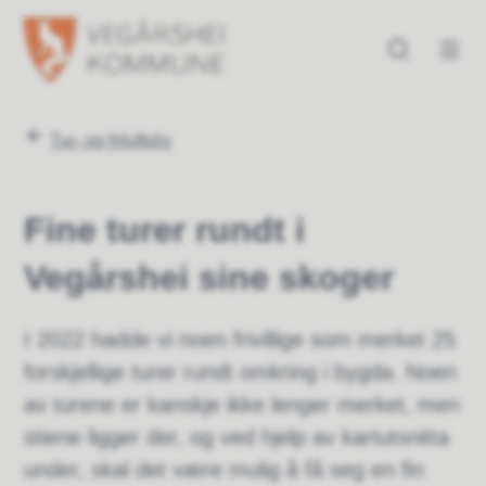
Vegårshei kommune
Vegårshei kommune
Du er her:
Tur- og friluftsliv
Fine turer rundt i
Vegårshei sine skoger
I 2022 hadde vi noen frivillige som merket 25
forskjellige turer rundt omkring i bygda. Noen
av turene er kanskje ikke lenger merket, men
stiene ligger der, og ved hjelp av kartutsnitta
under, skal det være mulig å få seg en fin