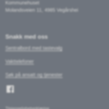
Kommunehuset
Molandsveien 11, 4985 Vegårshei
Snakk med oss
Sentralbord med tastevalg
Vakttelefoner
Søk på ansatt og tjenester
Tilgjengelighetserklæring