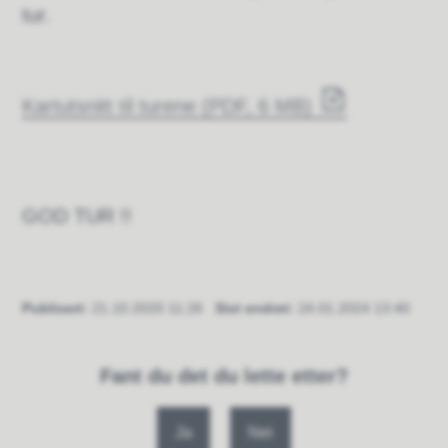
tur.
Kartutsnitt til turene
(PDF, 6 MB)
GOD TUR !!
Publisert
21.10.2020 11:26
Sist endret
24.01.2024 13:40
Fant du det du lette etter?
Ja
Nei