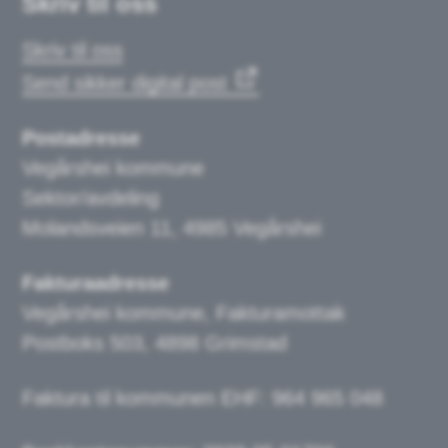
Skriv til oss
Skriv til oss
Send sikker digital post
Postadresse
Vegårshei kommune
Sektor/avdeling
Molandsveien 11, 4985 Vegårshei
Fakturaadresse
Vegårshei kommune, Fakturamottak
Postboks 503, 4898 Grimstad
Faktura til kommunen EHF: 964 965 048