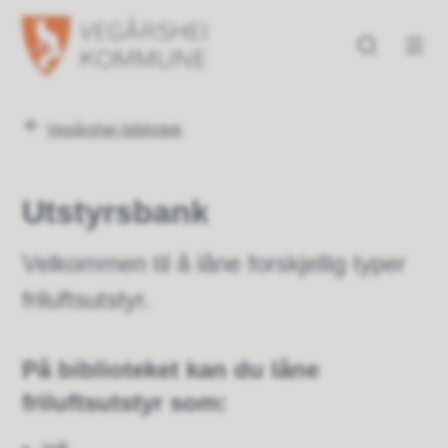
Vegårshei kommune
Vegårshei kommune
Du er her:
Vegårshei bibliotek
Utstyrsbank
Velkommen til å låne forskjellig typer
friluftsutstyr.
På biblioteket kan du låne
friluftsutstyr som: