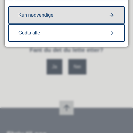
bibliotek
Kun nødvendige
Publisert
18.01.2024 10:42
Sist endret
30.01.2024 13:48
Godta alle
Fant du det du lette etter?
Ja
Nei