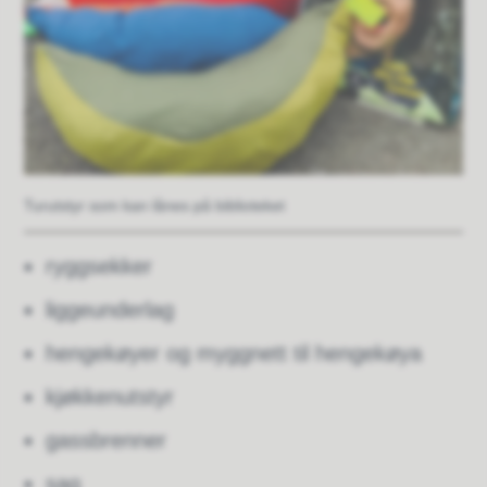
Turutstyr som kan lånes på biblioteket
ryggsekker
liggeunderlag
hengekøyer og myggnett til hengekøya
kjøkkenutstyr
gassbrenner
sag