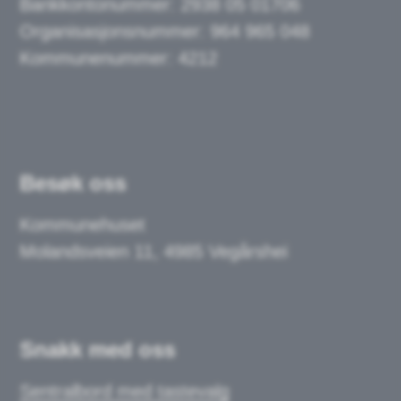
Bankkontonummer:
2938 05 01706
Organisasjonsnummer: 964 965 048
Kommunenummer: 4212
Besøk oss
Kommunehuset
Molandsveien 11, 4985 Vegårshei
Snakk med oss
Sentralbord med tastevalg