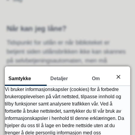
Når kan jeg låne?
Tidspunkt for utlån er når biblioteket er
betjent siden utlånsbrikken ikke kan skannes
på selvbetjeningsautomaten, men må
skannes med håndholdt skanner av
bibliotekaren.
Samtykke
Detaljer
Om
Vi bruker informasjonskapsler (cookies) for å forbedre
Lånetid: 2 uker
brukeropplevelsen på vårt nettsted, tilpasse innhold og
tilby funksjoner samt analysere trafikken vår. Ved å
Bibliotekets åpningstider.
fortsette å bruke nettstedet, samtykker du til vår bruk av
informasjonskapsler i henhold til denne erklæringen. Da
hjelper du oss til å lage en bedre nettside uten at du
Mvh. Vegårshei frivilligsentral og Vegårshei
trenger å dele personlig informasjon med oss