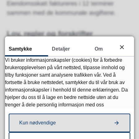
Eiendomsskatt faktureres i 12 terminer
sammen med de kommunale avgiftene.
Lov, regler og forskrifter
Lov om eigedomsskatt til kommunane
Samtykke
Detaljer
Om
Rettningslinjer for eiendomsskatt
(PDF, 94
Vi bruker informasjonskapsler (cookies) for å forbedre
brukeropplevelsen på vårt nettsted, tilpasse innhold og
kB)
tilby funksjoner samt analysere trafikken vår. Ved å
fortsette å bruke nettstedet, samtykker du til vår bruk av
Vedtekter eiendomsskatt Vegårshei
informasjonskapsler i henhold til denne erklæringen. Da
kommune
(PDF, 37 kB)
hjelper du oss til å lage en bedre nettside uten at du
trenger å dele personlig informasjon med oss
Ord, utrykk og eksempler på utregning
(PDF,
Kun nødvendige
154 kB)