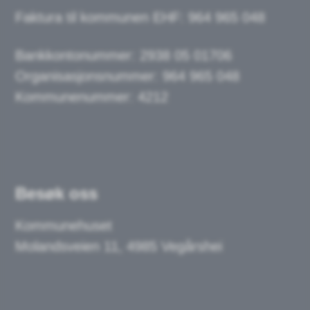
Faktura til kommunen EHF: 964 965 048
Bankkontonummer:
2938 05 01706
Organisasjonsnummer: 964 965 048
Kommunenummer: 4212
Besøk oss
Kommunehuset
Molandsveien 11, 4985 Vegårshei