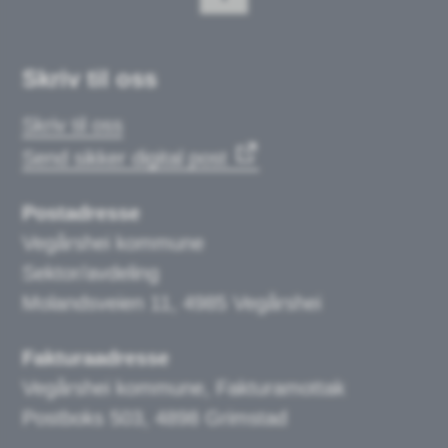
Skriv til oss
Skriv til oss
Send sikker digital post
Postadresse
Vegårshei kommune
Sektor/avdeling
Molandsveien 11, 4985 Vegårshei
Fakturaadresse
Vegårshei kommune, Fakturamottak
Postboks 503, 4898 Grimstad