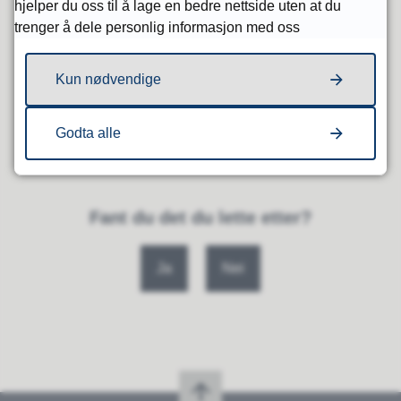
hjelper du oss til å lage en bedre nettside uten at du
trenger å dele personlig informasjon med oss
Pneumokokkvaksine – håndbok for
befolkningen - FHI
Kun nødvendige
Godta alle
Publisert
30.09.2025 11:24
Sist endret
29.06.2026 09:21
Fant du det du lette etter?
Ja
Nei