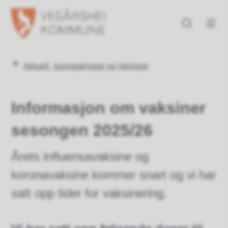
Vegårshei kommune
Vegårshei kommune
Du er her:
Aktuelt , kunngjøringer og høringer
Informasjon om vaksiner
sesongen 2025/26
Årets influensavaksine og
koronavaksine kommer snart og vi har
satt opp tider for vaksinering.