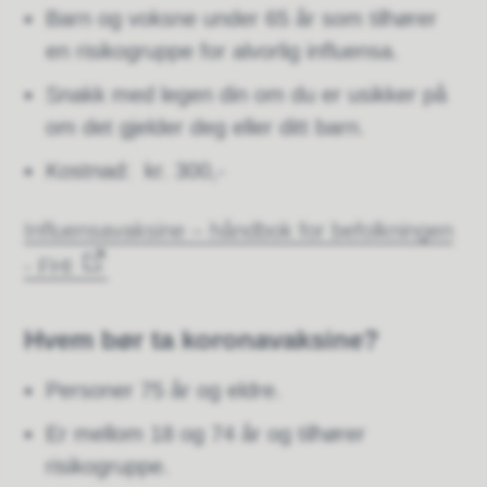
Barn og voksne under 65 år som tilhører
en risikogruppe for alvorlig influensa.
Snakk med legen din om du er usikker på
om det gjelder deg eller ditt barn.
Kostnad: kr. 300,-
Influensavaksine – håndbok for befolkningen
- FHI
Hvem bør ta koronavaksine?
Personer 75 år og eldre.
Er mellom 18 og 74 år og tilhører
risikogruppe.