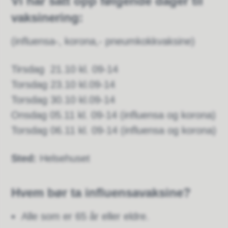
Vi har satt opp følgende dager til
vaksinering:
(influensa-, korona,- pneumkokkvaksine)
Tirsdag 21.10 kl. 09-14
Torsdag 23.10 kl.09-14
Torsdag 30.10 kl.09-14
Onsdag 05.11 kl. 09-14 (influensa og korona)
Torsdag 06.11 kl. 09-14 (influensa og korona)
Sted:
Helsehuset
Hvem bør ta influensavaksine?
Alle som er 65 år eller eldre.