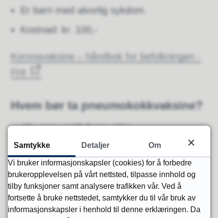
Er barn med alvorlig sykdom.
Kostnad: kr. 100,-
Koronavaksine – håndbok for befolkningen -
FHI
Hvem bør ta pneumokokkvaksine?
Alle som er 65 år og eldre.
Samtykke
Detaljer
Om
Har kronisk sykdom.
Vi bruker informasjonskapsler (cookies) for å forbedre
Snakk med din lege om dette er aktuelt for
brukeropplevelsen på vårt nettsted, tilpasse innhold og
deg, få resept og ta med vaksinen så kan
tilby funksjoner samt analysere trafikken vår. Ved å
vi sette den.
fortsette å bruke nettstedet, samtykker du til vår bruk av
informasjonskapsler i henhold til denne erklæringen. Da
Kostnad.: kr. 110,-