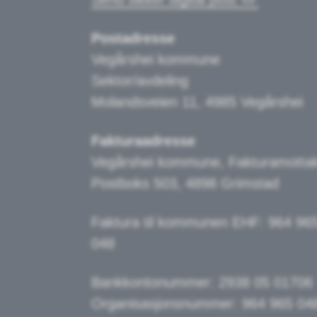
Postadresse
Vegårshei kommune
Sektor/avdeling
Molandsveien 11, 4985 Vegårshei
Fakturaadresse
Vegårshei kommune, Fakturamotta
Postboks 503, 4898 Grimstad
Faktura til kommunen EHF: 964 96
048
Bankkontonummer:
2938 05 01706
Organisasjonsnummer: 964 965 04