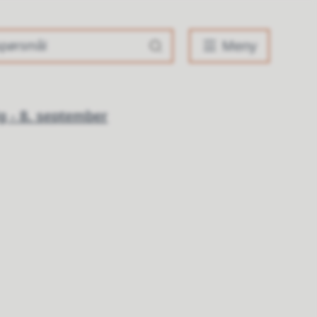
Meny
g - 8. september