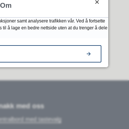
Om
nksjoner samt analysere trafikken vår. Ved å fortsette
 til å lage en bedre nettside uten at du trenger å dele
nakk med oss
ntralbord med tastevalg