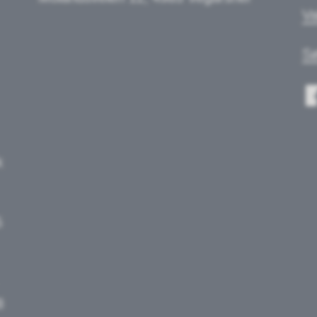
Va
Sø
k
5
8