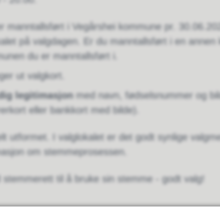
r manntallsført i Vegårshei kommune pr. 30.06.202
alet på valgdagen. Er du manntallsført i en ann
nen du er manntallsført i.
er ut valgkort.
dig legitimasjon
med navn, fødselsnummer og bilde
ørerkort eller bankkort med bilde).
elt utformet. I valglokalet er det godt synlige val
rmasjon om stemmeprosessen.
 stemmerett til å bruke sin stemme - godt valg!