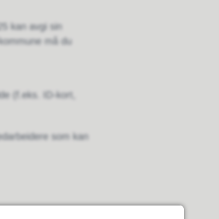
5 kan avgi sin
en kommune må du
 (f.eks. ID-kort,
gmedarbeidere som kan