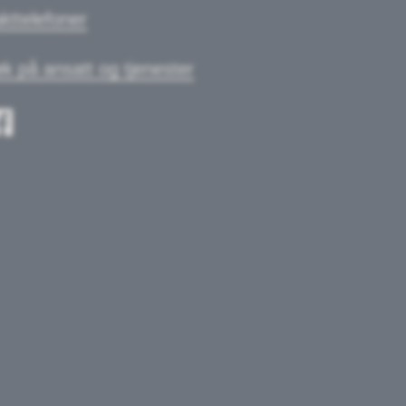
kttelefoner
k på ansatt og tjenester