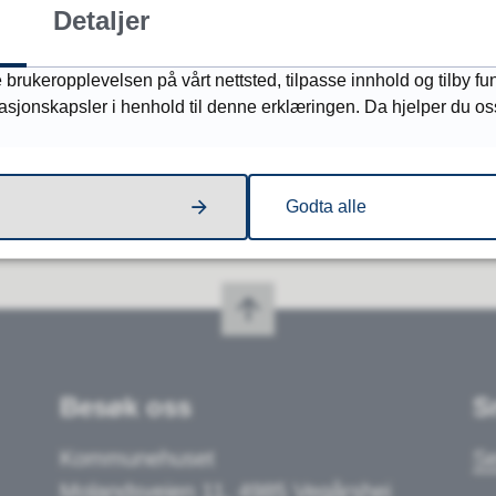
Sist endret
05.09.2025 08:27
Detaljer
 brukeropplevelsen på vårt nettsted, tilpasse innhold og tilby fu
Fant du det du lette etter?
masjonskapsler i henhold til denne erklæringen. Da hjelper du oss
Ja
Nei
Godta alle
Besøk oss
S
Kommunehuset
Se
Molandsveien 11, 4985 Vegårshei