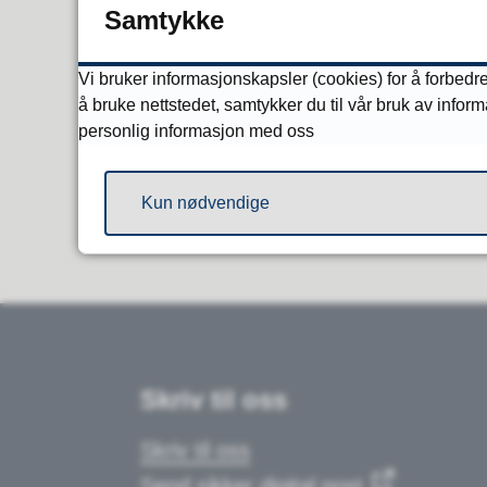
Publisert
05.09.2025 08:17
Samtykke
Vi bruker informasjonskapsler (cookies) for å forbedre
å bruke nettstedet, samtykker du til vår bruk av infor
personlig informasjon med oss
Kun nødvendige
Skriv til oss
Skriv til oss
Send sikker digital post