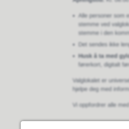
Alle personer som e
stemme ved valglok
stemme i den kommu
Det sendes ikke leng
Husk å ta med gyl
førerkort, digitalt f
Valglokalet er univers
hjelpe deg med info
Vi oppfordrer alle med