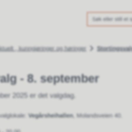
kommune
ktuelt , kunngjøringer og høringer
Stortingsval
alg - 8. september
er 2025 er det valgdag.
 valglokale:
Vegårsheihallen
, Molandsveien 40.
 - 20.00.