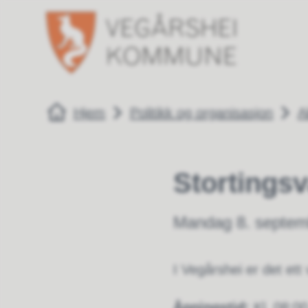
Vegårshei kommune
Vegårshei 
Du er her:
Hjem
Politikk og organisasjon
A
Stortingsv
Mandag 8. septemb
I Vegårshei er det ett
Åpningstid:
Kl. 08:00