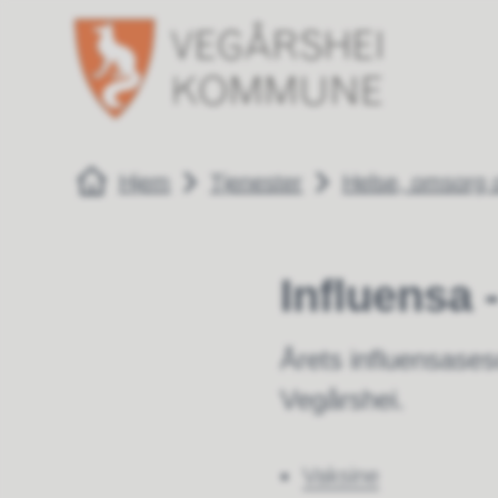
Vegårshei kommune
Vegårshei 
Du er her:
Hjem
Tjenester
Helse, omsorg o
Influensa 
Årets influensaseso
Vegårshei.
Vaksine