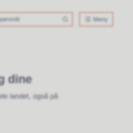
Meny
g dine
hele landet, også på