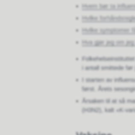
Hvem bør ta influe
Hvilke forhåndsregle
Hvilke symptomer få
Hva gjør jeg om jeg 
Folkehelseinstitutte
i antall smittede før 
I starten av influe
først. Årets sesong
Årsaken til at så ma
(H3N2), kalt «K-var