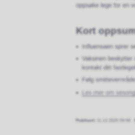
oppsøke lege for en v
Kort oppsum
Influensaen sprer s
Vaksinen beskytter 
kontakt ditt fastleg
Følg smittevernråde
Les mer om sesongin
Publisert
11.12.2025 09:08