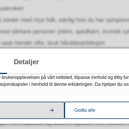
lbuekroken
 steder med mye folk, særlig hvis du har sympto
ed sårbare personer (eldre, spedbarn, kronisk sy
vask hender ofte, bruk hånddesinfeksjon
asjon innendørs
Detaljer
 brukeropplevelsen på vårt nettsted, tilpasse innhold og tilby fu
masjonskapsler i henhold til denne erklæringen. Da hjelper du oss
omer får jeg ved influensa?
 kommer symptomene brått med feber, muskelsmert
Godta alle
and. I tillegg kan man ha luftveissymptomer som re
ager som oppkast og diaré er sjeldne hos voksne,