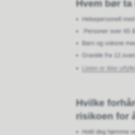
Hvem bør ta 
Helsepersonell med
Personer over 65 å
Barn og voksne me
Gravide fra 12.sva
Listen er ikke utfyll
Hvilke forhå
risikoen for 
Hold deg hjemme ve