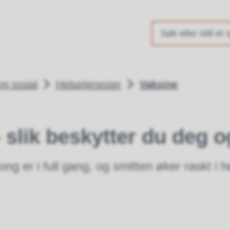
kommune
g sosial
Helsetjenester
Vaksine
- slik beskytter du deg o
ng er i full gang, og smitten øker raskt i 