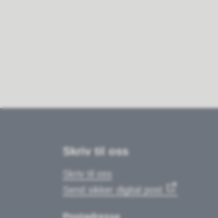
Skriv til oss
Skriv til oss
Send sikker digital post
Postadresse