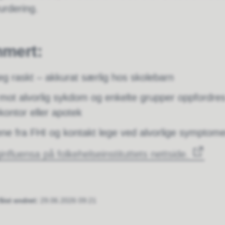
urdering.
mert:
eg raskt – akkurat særlig hos skolebarn
mot alvorlig sykdom og enkelte grupper oppfordres 
ekontor eller apotek
ne fra FHI og kontakt lege ved alvorlige symptome
fluensa på folkehelseinstituttets nettside.
Sist endret
29.06.2026 09:21