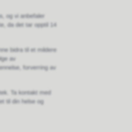
s, og vi anbefaler
e, da det tar opptil 14
e bidra til et mildere
lge av
ennelse, forverring av
otek. Ta kontakt med
t til din helse og