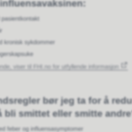
influensavaksinen:
 pasientkontakt
r
d kronisk sykdommer
ngerskapsuke
ende, viser til FHI.no for utfyllende informasjon
ndsregler bør jeg ta for å red
å bli smittet eller smitte andr
d feber og influensasymptomer