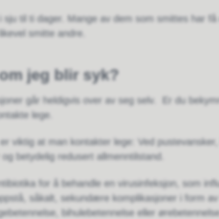
 i sju til ti dager. Mange av dem som smittes har få 
kevel smitte andre.
 om jeg blir syk?
ksjoner går heldigvis over av seg selv. Er du bekymr
ontakte lege.
er viktig at man kontakter lege: Ved pustevansker,
og betydelig redusert allmenntilstand.
tibiotika for å behandle en virusinfeksjon, som inf
 oppstå, såkalt, sekundære komplikasjoner i form av 
gebetennelse, bihulebetennelse eller ørebetennel