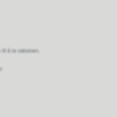
til å ta vaksinen,
r