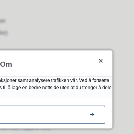
mer
ke)
Om
nksjoner samt analysere trafikken vår. Ved å fortsette
 til å lage en bedre nettside uten at du trenger å dele
er, hodepine og
nnende nese, sår hals
 men kan opptre hos