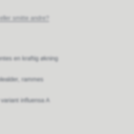
 eller smitte andre?
entes en kraftig økning
kolealder, rammes
 variant influensa A