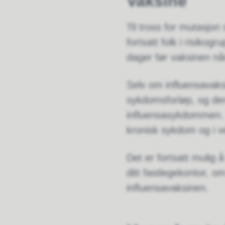
Vaksine
Til tross for mutasjon
fortsatt folk i risiko
dager før vaksinen når
Selv om influensavaksi
sykdomsforløp, og der
influensasykdommen. In
kronisk sykdom og i ve
Det er fortsatt mulig 
ditt fastlegekontor, o
influensavaksinen.