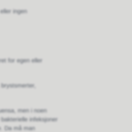
eller ingen
et for egen eller
 brystsmerter,
luensa, men i noen
bakterielle infeksjoner
se. Da må man