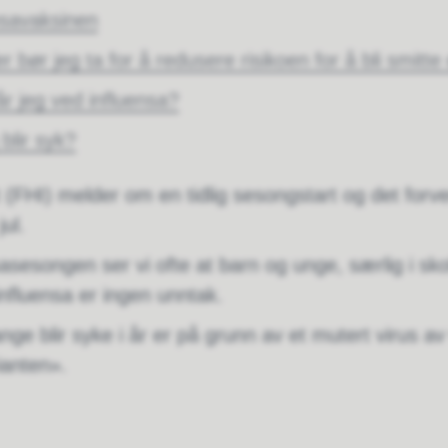
nsavaksinen
r bør jeg ta for å redusere risikoen for å bli smitte
r jeg ved influensa?
blir syk?
t (FHI) melder om en tidlig sesongstart og det forv
jul.
nsasesongen ser vi ofte at barn og unge, særlig i s
influensa er ingen unntak.
nge blir syke i år er på grunn av et mutert virus av
ianten».