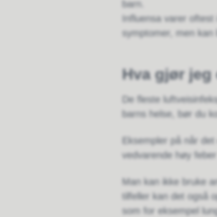
barn.
Influensa varer oftest
symptomer, men kan li
Hva gjør jeg
De fleste luftveisinfe
barns helse, bør du k
Eksempler på når det 
vedvarende høy feber 
Man kan ikke bruke an
tilfeller kan det også
som for eksempel lun