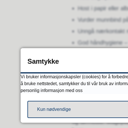
Host i papir eller a
Vurder munnbind på
Unngå nærkontakt m
God håndhygiene – 
Sørg for god ventil
Samtykke
Vurder vaksine
Vi bruker informasjonskapsler (cookies) for å forbedre
å bruke nettstedet, samtykker du til vår bruk av infor
Hvilke sympt
personlig informasjon med oss
Ved typisk influensa
Kun nødvendige
påvirket allmenntilst
og tørrhoste. Magepl