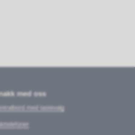
nakk med oss
ntralbord med tastevalg
kttelefoner