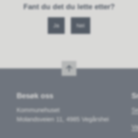
Fant du det du lette etter?
Ja
Nei
Besøk oss
S
Kommunehuset
Se
Molandsveien 11, 4985 Vegårshei
Va