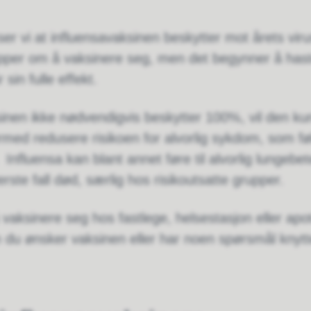
 ser vi at influensavaksinen beskytter mot årets viru
grupper om å vaksinere seg, men det begynner å hast
 sin fulle effekt.
nen ikke nødvendigvis beskytter 100%, vil den kunn
med redusere risikoen for alvorlig sykdom, som fø
fluensa kan blant annet føre til alvorlig lungebet
rste fall død, særlig hos risikoutsatte grupper.
å vaksinere seg hos fastlege, helsestasjon eller ap
m du ønsker vaksinen eller har noen spørsmål knytte