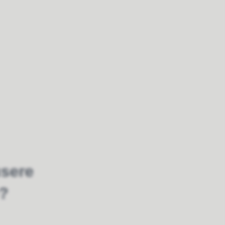
usere
e?