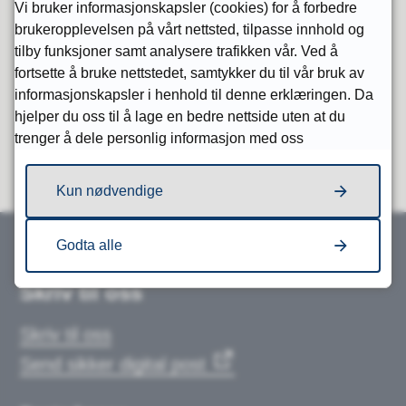
Vi bruker informasjonskapsler (cookies) for å forbedre
brukeropplevelsen på vårt nettsted, tilpasse innhold og
Fant du det du lette etter?
tilby funksjoner samt analysere trafikken vår. Ved å
fortsette å bruke nettstedet, samtykker du til vår bruk av
Ja
Nei
informasjonskapsler i henhold til denne erklæringen. Da
hjelper du oss til å lage en bedre nettside uten at du
trenger å dele personlig informasjon med oss
Kun nødvendige
Godta alle
Skriv til oss
Skriv til oss
Send sikker digital post